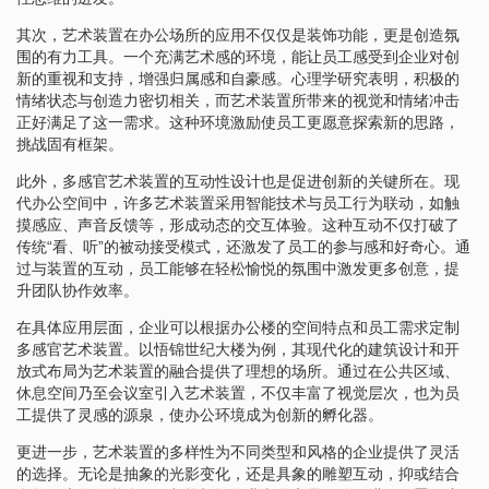
其次，艺术装置在办公场所的应用不仅仅是装饰功能，更是创造氛
围的有力工具。一个充满艺术感的环境，能让员工感受到企业对创
新的重视和支持，增强归属感和自豪感。心理学研究表明，积极的
情绪状态与创造力密切相关，而艺术装置所带来的视觉和情绪冲击
正好满足了这一需求。这种环境激励使员工更愿意探索新的思路，
挑战固有框架。
此外，多感官艺术装置的互动性设计也是促进创新的关键所在。现
代办公空间中，许多艺术装置采用智能技术与员工行为联动，如触
摸感应、声音反馈等，形成动态的交互体验。这种互动不仅打破了
传统“看、听”的被动接受模式，还激发了员工的参与感和好奇心。通
过与装置的互动，员工能够在轻松愉悦的氛围中激发更多创意，提
升团队协作效率。
在具体应用层面，企业可以根据办公楼的空间特点和员工需求定制
多感官艺术装置。以悟锦世纪大楼为例，其现代化的建筑设计和开
放式布局为艺术装置的融合提供了理想的场所。通过在公共区域、
休息空间乃至会议室引入艺术装置，不仅丰富了视觉层次，也为员
工提供了灵感的源泉，使办公环境成为创新的孵化器。
更进一步，艺术装置的多样性为不同类型和风格的企业提供了灵活
的选择。无论是抽象的光影变化，还是具象的雕塑互动，抑或结合