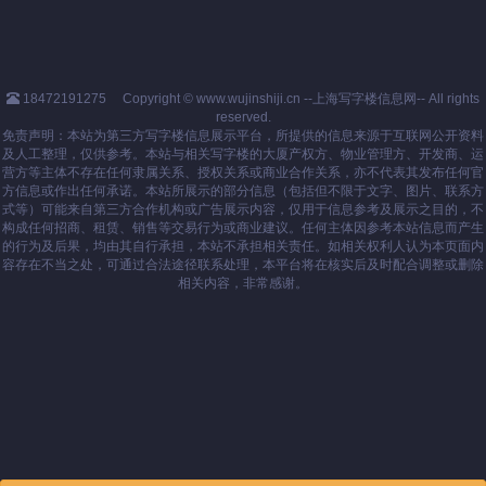
18472191275
Copyright © www.wujinshiji.cn --上海写字楼信息网-- All rights
reserved.
免责声明：本站为第三方写字楼信息展示平台，所提供的信息来源于互联网公开资料
及人工整理，仅供参考。本站与相关写字楼的大厦产权方、物业管理方、开发商、运
营方等主体不存在任何隶属关系、授权关系或商业合作关系，亦不代表其发布任何官
方信息或作出任何承诺。本站所展示的部分信息（包括但不限于文字、图片、联系方
式等）可能来自第三方合作机构或广告展示内容，仅用于信息参考及展示之目的，不
构成任何招商、租赁、销售等交易行为或商业建议。任何主体因参考本站信息而产生
的行为及后果，均由其自行承担，本站不承担相关责任。如相关权利人认为本页面内
容存在不当之处，可通过合法途径联系处理，本平台将在核实后及时配合调整或删除
相关内容，非常感谢。