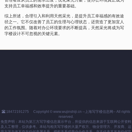
支持员工幸福感和效率提升的重要基础。
综上所述，合理引入和利用天然采光，是提升员工幸福感的有效途
径之一。它不仅改善了员工的生理与心理状态，还营造了更加宜人
的工作氛围。随着对办公环境要求的不断提高，天然采光将成为写
字楼设计不可忽视的关键元素。
18472191275
Copyright © www.wujinshiji.cn --上海写字楼信息网-- All rights
reserved.
免责声明：本站为第三方写字楼信息展示平台，所提供的信息来源于互联网公开资料
及人工整理，仅供参考。本站与相关写字楼的大厦产权方、物业管理方、开发商、运
营方等主体不存在任何隶属关系、授权关系或商业合作关系，亦不代表其发布任何官