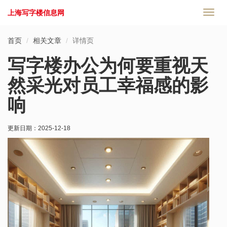
上海写字楼信息网
切
换
导
首页
相关文章
详情页
航
写字楼办公为何要重视天
然采光对员工幸福感的影
响
更新日期：
2025-12-18