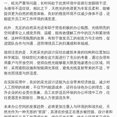
一、眩光严重等问题，长时间处于此类环境中容易引发眼睛干涩、
头痛等不适症状。相比之下，天然光的色谱更为丰富且柔和，能够
提供更为自然的视觉体验。良好的视觉环境不仅减少身体不适，还
能提升员工对工作环境的满意度。
此外，充足的自然采光还有助于营造积极的办公氛围。光线明亮的
空间通常让人感觉开阔、温暖，能有效缓解工作中的压力和紧张情
绪。这种环境氛围的改善，有助于激发员工的创造力与主动性，促
进团队合作与沟通，进而增强员工的归属感和幸福感。
值得注意的是，天然采光的设计应结合建筑本身的结构和位置加以
科学规划。悟锦世纪大楼在这方面进行了充分的考量，通过合理布
局窗户与开放空间，使得自然光能够最大限度地渗透办公区域。同
时，采用遮阳设施和智能调光系统，避免光线直射带来的不适，平
衡光照强度与舒适度。
在实际应用中，良好的采光设计还能为企业带来经济效益。减少对
人工照明的依赖，不仅节约能源成本，还符合绿色办公的理念，提
升企业的社会责任形象。员工在舒适且环保的办公环境中工作，往
往更愿意长期留任，降低人力资源流失率。
未来办公空间的发展趋势，必将更加注重人与环境的和谐共处。天
然光作为一种无形的“资源”，其潜在价值正在逐步被挖掘。设计者和
管理者应从员工的需求出发，优化采光方案，使办公环境真正成为