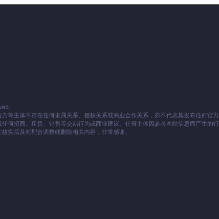
ved.
营方等主体不存在任何隶属关系、授权关系或商业合作关系，亦不代表其发布任何官方
成任何招商、租赁、销售等交易行为或商业建议。任何主体因参考本站信息而产生的行
在核实后及时配合调整或删除相关内容，非常感谢。