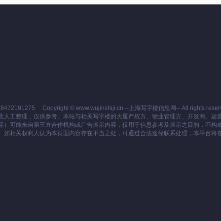
8472191275
Copyright © www.wujinshiji.cn --上海写字楼信息网-- All rights reser
及人工整理，仅供参考。本站与相关写字楼的大厦产权方、物业管理方、开发商、运
等）可能来自第三方合作机构或广告展示内容，仅用于信息参考及展示之目的，不构
。如相关权利人认为本页面内容存在不当之处，可通过合法途径联系处理，本平台将